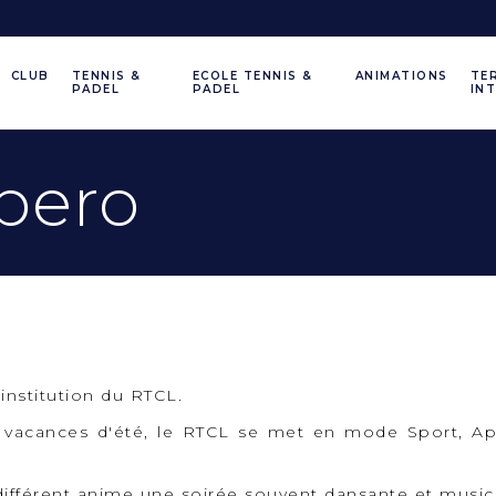
CLUB
TENNIS &
ECOLE TENNIS &
ANIMATIONS
TE
PADEL
PADEL
IN
pero
institution du RTCL.
 vacances d'été, le RTCL se met en mode Sport, A
différent anime une soirée souvent dansante et music