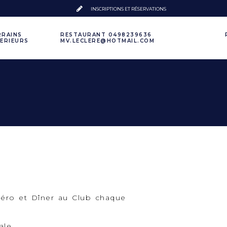
INSCRIPTIONS ET RÉSERVATIONS
RRAINS
RESTAURANT 0498239636
TERIEURS
MV.LECLERE@HOTMAIL.COM
péro et Dîner au Club chaque
ale.