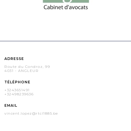
ADRESSE
Route du Condroz, 99
4031 - ANGLEUR
TÉLÉPHONE
+3243651491
+32498239636
EMAIL
vincent.lopez@rtcl1885.be