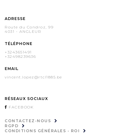
ADRESSE
Route du Condroz, 99
4031 - ANGLEUR
TÉLÉPHONE
+3243651491
+32498239636
EMAIL
vincent.lopez@rtcl1885.be
RÉSEAUX SOCIAUX
FACEBOOK
CONTACTEZ-NOUS
RGPD
CONDITIONS GÉNÉRALES - ROI